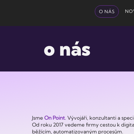
NOV
O NÁS
o nás
Jsme
On Point
. Vývojáři, konzultanti a speci
Od roku 2017 vedeme firmy cestou k digital
běžícím, automatizovaným procesům.