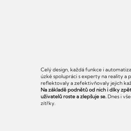
i
Celý design, každá funkce i automatiza
úzké spolupráci s experty na reality a
reflektovaly a zefektivňovaly jejich ka
Na základě podnětů od nich i díky zpě
uživatelů roste a zlepšuje se.
Dnes i vš
zítřky.