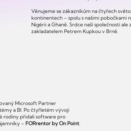
Věnujeme se zákazníkům na čtyřech svět
kontinentech – spolu s našimi pobočkami n
Nigérii a Ghaně. Srdce naší společnosti ale 
zakladatelem Petrem Kupkou v Brně.
Pro
kovaný Microsoft Partner
pro
émy a BI. Po čtyřletém vývoji
 rodiny přidali software pro
a n
nájemníky –
FORrentor by On Point
.