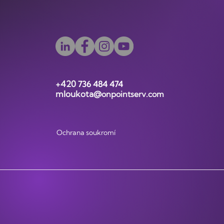
​+420
736 484 474
mloukota@
onpointserv.com
Ochrana soukromí