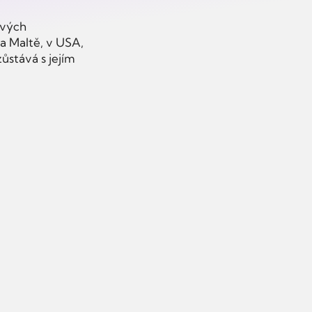
ových
a Maltě, v USA,
zůstává s jejím
 české
najímatele
ájemníky