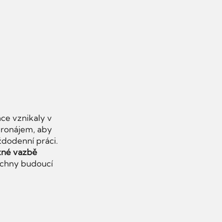
ce vznikaly v
 pronájem, aby
ždodenní práci.
tné vazbě
echny budoucí