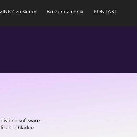
INKY za sklem
Brožura a ceník
KONTAKT
alisti na software.
izaci a hladce