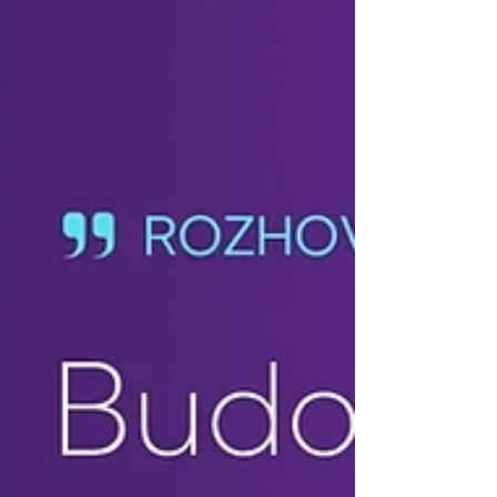
pronajímatelů. Proč je to důležité a co na
tento krok říká vedoucí týmu FORrentor?