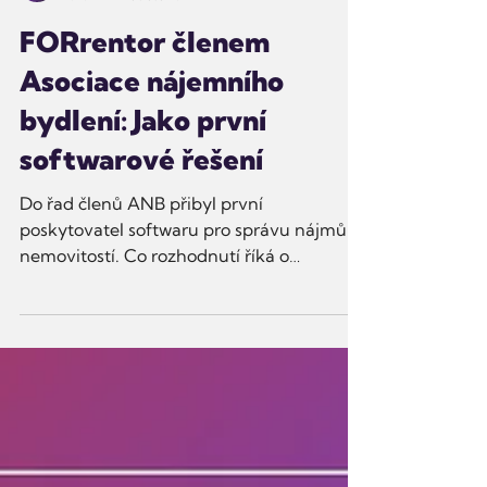
FORrentor by On Point
1. 7.
Minut čtení: 1
FORrentor členem
Asociace nájemního
bydlení: Jako první
softwarové řešení
Do řad členů ANB přibyl první
poskytovatel softwaru pro správu nájmů a
nemovitostí. Co rozhodnutí říká o
směřování českého realitního trhu?