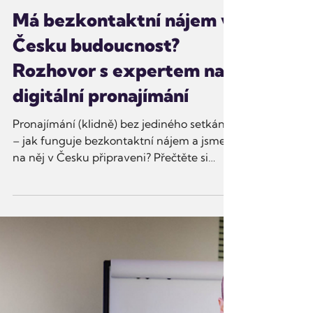
FORrentor by On Point
27. 4.
Minut čtení: 6
Má bezkontaktní nájem v
Česku budoucnost?
Rozhovor s expertem na
digitální pronajímání
Pronajímání (klidně) bez jediného setkání
– jak funguje bezkontaktní nájem a jsme
na něj v Česku připraveni? Přečtěte si
rozhovor s expertem na digitální správu