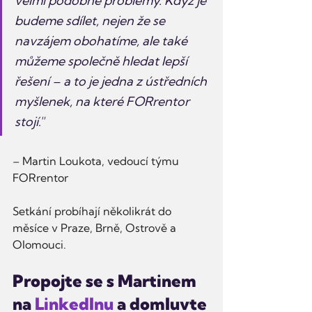
velmi podobné problémy. Když je 
budeme sdílet, nejen že se 
navzájem obohatíme, ale také 
můžeme společně hledat lepší 
řešení – a to je jedna z ústředních 
myšlenek, na které FORrentor 
stojí
.”
– Martin Loukota, vedoucí týmu 
FORrentor
Setkání probíhají několikrát do 
měsíce v Praze, Brně, Ostrově a 
Olomouci.
Propojte se s Martinem 
na 
LinkedInu
 a domluvte 